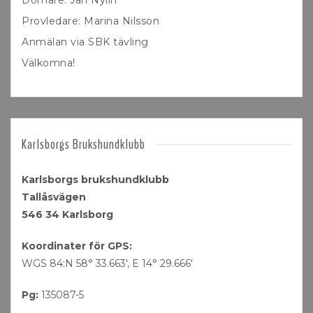
Domare: Jan Nylin
Provledare: Marina Nilsson
Anmälan via SBK tävling
Välkomna!
Karlsborgs Brukshundklubb
Karlsborgs brukshundklubb
Tallåsvägen
546 34 Karlsborg
Koordinater för GPS:
WGS 84:N 58° 33.663′, E 14° 29.666′
Pg:
135087-5