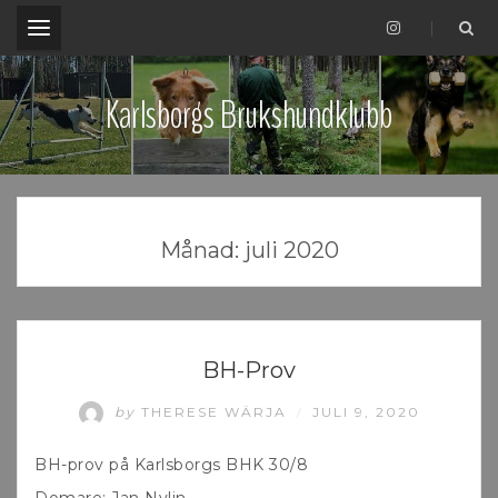
.
Karlsborgs Brukshundklubb
Månad:
juli 2020
UNCATEGORIZED
BH-Prov
by
THERESE WÄRJA
JULI 9, 2020
/
BH-prov på Karlsborgs BHK 30/8