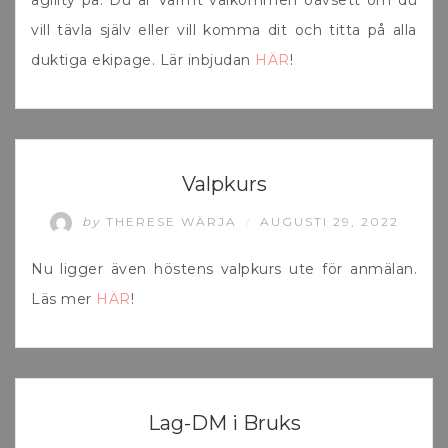
agility på. Du är Varmt välkommen oavsett om du
vill tävla själv eller vill komma dit och titta på alla
duktiga ekipage. Lär inbjudan
HÄR
!
UNCATEGORIZED
Valpkurs
by
THERESE WÄRJA
AUGUSTI 29, 2022
/
Nu ligger även höstens valpkurs ute för anmälan.
Läs mer
HÄR
!
UNCATEGORIZED
Lag-DM i Bruks