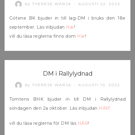
by
THERESE WÄRJA
AUGUSTI 22, 2022
/
Götene BK bjuder in till lag-DM i bruks den 18e
september. Läs inbjudan
Här
!
vill du läsa reglerna finns dom
Här
!
UNCATEGORIZED
DM i Rallylydnad
by
THERESE WÄRJA
AUGUSTI 10, 2022
/
Tomtens BHK bjuder in till DM i Rallylydnad
söndagen den 2a oktober. Läs inbjudan
HÄR!
vill du läsa reglerna för DM läs
HÄR
!