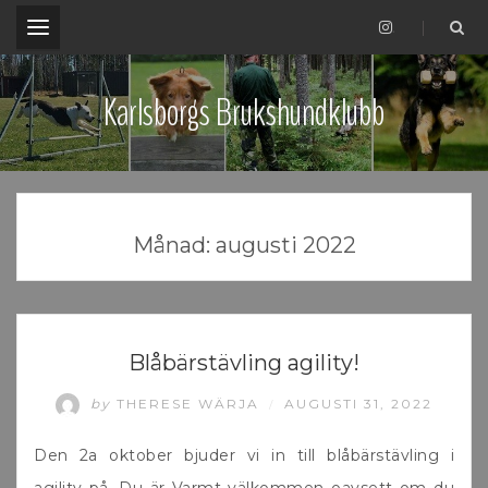
.
Karlsborgs Brukshundklubb
Månad:
augusti 2022
UNCATEGORIZED
Blåbärstävling agility!
by
THERESE WÄRJA
AUGUSTI 31, 2022
/
Den 2a oktober bjuder vi in till blåbärstävling i