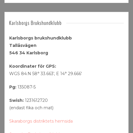
Karlsborgs Brukshundklubb
Karlsborgs brukshundklubb
Tallåsvägen
546 34 Karlsborg
Koordinater för GPS:
WGS 84:N 58° 33.663′, E 14° 29.666′
Pg:
135087-5
Swish:
1231612720
(endast fika och mat)
Skaraborgs distriktets hemsida