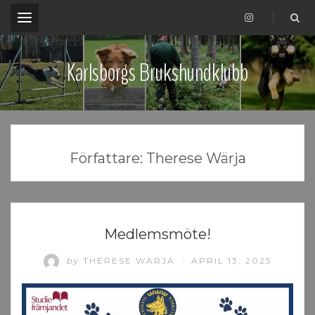
.
Karlsborgs Brukshundklubb
Författare:
Therese Wärja
UNCATEGORIZED
Medlemsmöte!
by
THERESE WÄRJA
APRIL 13, 2025
/