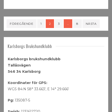
Sidnumrering
FÖREGÅENDE
1
2
3
…
8
NÄSTA
för
inlägg
Karlsborgs Brukshundklubb
Karlsborgs brukshundklubb
Tallåsvägen
546 34 Karlsborg
Koordinater för GPS:
WGS 84:N 58° 33.663′, E 14° 29.666′
Pg:
135087-5
Swish:
1231612720