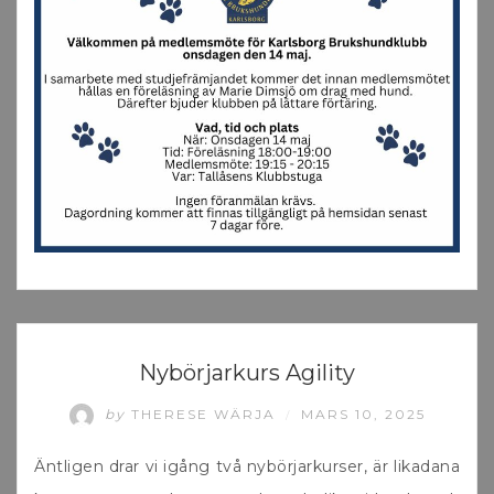
UNCATEGORIZED
Nybörjarkurs Agility
by
THERESE WÄRJA
MARS 10, 2025
/
Äntligen drar vi igång två nybörjarkurser, är likadana