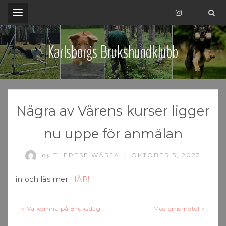
.
Karlsborgs Brukshundklubb
Några av Vårens kurser ligger
nu uppe för anmälan
by
THERESE WÄRJA
OKTOBER 5, 2023
/
in och läs mer
HÄR!
Inläggsnavigering
< Välkomna på Bruksdag!
Medlemsmöte! >