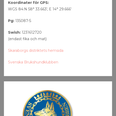
Koordinater för GPS:
WGS 84:N 58° 33.663′, E 14° 29.666′
Pg:
135087-5
Swish:
1231612720
(endast fika och mat)
Skaraborgs distriktets hemsida
Svenska Brukshundklubben