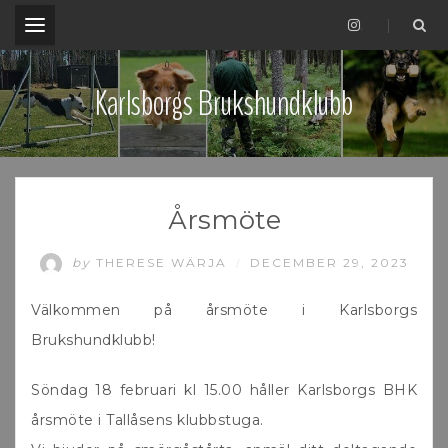
.
Karlsborgs Brukshundklubb
Årsmöte
by
THERESE WÄRJA
DECEMBER 29, 2023
/
Välkommen på årsmöte i Karlsborgs
Brukshundklubb!
Söndag 18 februari kl 15.00 håller Karlsborgs BHK
årsmöte i Tallåsens klubbstuga.