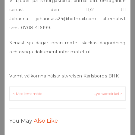
Vi bjuder på smörgåstårta, anmäl ditt deltagande
senast den 11/2 till
Johanna: johannass24@hotmail.com alternativt
sms: 0708-416199.
Senast sju dagar innan mötet skickas dagordning
och övriga dokument inför mötet ut.
Varmt välkomna hälsar styrelsen Karlsborgs BHK!
Inläggsnavigering
< Medlemsmöte!
Lydnadscirkel >
You May
Also Like