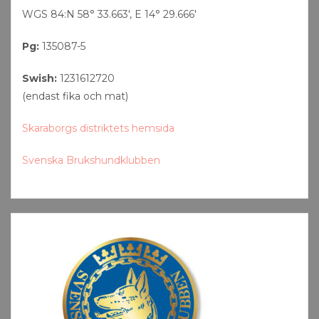
WGS 84:N 58° 33.663′, E 14° 29.666′
Pg:
135087-5
Swish:
1231612720
(endast fika och mat)
Skaraborgs distriktets hemsida
Svenska Brukshundklubben