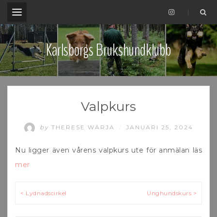
.
Karlsborgs Brukshundklubb
Valpkurs
by
THERESE WÄRJA
JANUARI 25, 2024
/
Nu ligger även vårens valpkurs ute för anmälan läs
mer
Inläggsnavigering
< Lydnadscirkel
Unghundskurs >