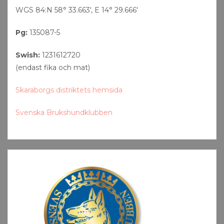
WGS 84:N 58° 33.663′, E 14° 29.666′
Pg:
135087-5
Swish:
1231612720
(endast fika och mat)
Skaraborgs distriktets hemsida
Svenska Brukshundklubben