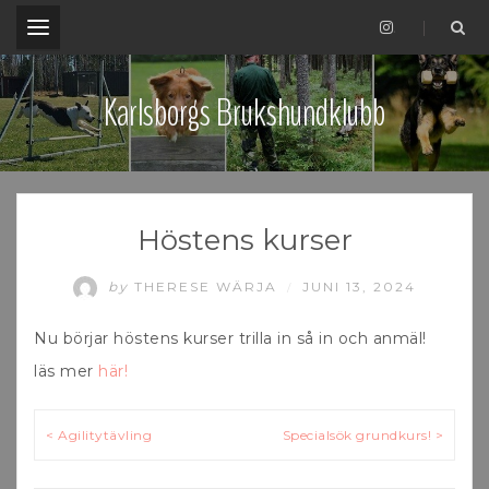
.
Karlsborgs Brukshundklubb
Höstens kurser
by
THERESE WÄRJA
JUNI 13, 2024
/
Nu börjar höstens kurser trilla in så in och anmäl!
läs mer
här!
Inläggsnavigering
< Agilitytävling
Specialsök grundkurs! >